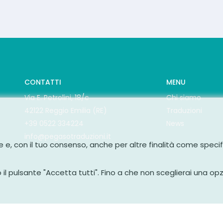
CONTATTI
MENU
Via E. Petrolini, 18/c
Chi siamo
42122 Reggio Emilia (RE)
Traduzioni
+39 0522 334224
News
info@pegasotraduzioni.it
he e, con il tuo consenso, anche per altre finalità come speci
do il pulsante "Accetta tutti". Fino a che non sceglierai una op
asotraduzioni.re@pec.it | P.IVA 01867100354 | Powered by
Antherica sr