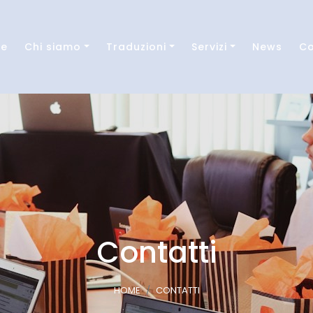
e
Chi siamo
Traduzioni
Servizi
News
Co
Contatti
HOME
CONTATTI