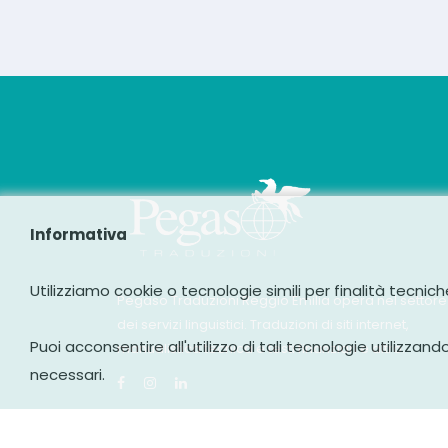
Informativa
Utilizziamo cookie o tecnologie simili per finalità tecnic
Pegaso Traduzioni Reggio Emilia opera nel settore
dei servizi linguistici. Traduzioni di siti internet,
Puoi acconsentire all'utilizzo di tali tecnologie utilizzan
manualistica tecnica e testi finanziari e altro.
necessari.
Facebook
Instagram
Linkedin
Copyrights 2026 Pegaso Traduzioni S.n.c. Pec. peg